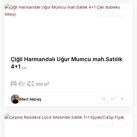
Satılık
Aktif
Previous
Next
Çiğli Harmandalı Uğur Mumcu mah.Satılık
4+1 ...
2
1
3
200 m
Mert Akbaş
Reisdere
Mah.
Satılık
Aktif