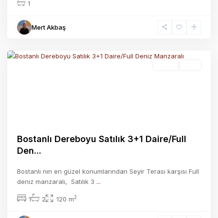
1
Mert Akbaş
Bostanlı
,
İzmir
Satılık
Aktif
Previous
Next
Bostanlı Dereboyu Satılık 3+1 Daire/Full
Den...
Bostanlı nın en güzel konumlarından Seyir Terası karşısı Full
deniz manzaralı, ​ Satılık 3
...
2
1
2
120 m