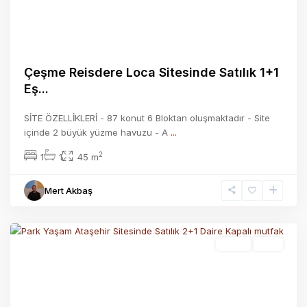
Previous
Next
Çeşme Reisdere Loca Sitesinde Satılık 1+1
Eş...
SİTE ÖZELLİKLERİ​ - 87 konut 6 Bloktan oluşmaktadır - Site
içinde 2 büyük yüzme havuzu - A
...
2
1
1
45 m
Mert Akbaş
ataşehir
,
İzmir
Satılık
Aktif
Previous
Next