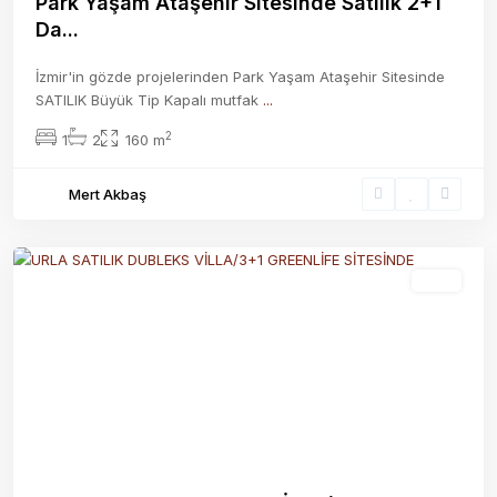
Park Yaşam Ataşehir Sitesinde Satılık 2+1
Da...
İzmir'in gözde projelerinden Park Yaşam Ataşehir Sitesinde
SATILIK Büyük Tip Kapalı mutfak
...
2
1
2
160 m
Mert Akbaş
Aktif
Previous
Next