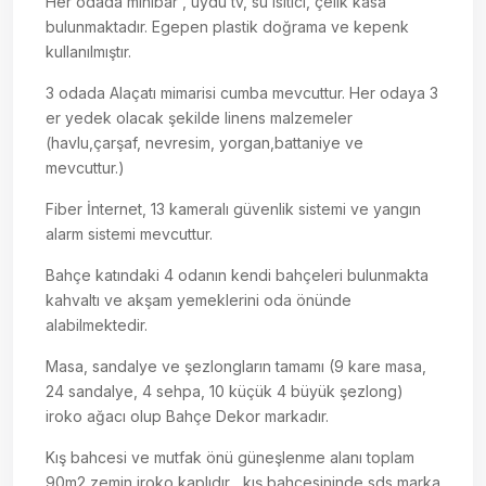
Her odada minibar , uydu tv, su ısıtıcı, çelik kasa
bulunmaktadır. Egepen plastik doğrama ve kepenk
kullanılmıştır.
3 odada Alaçatı mimarisi cumba mevcuttur. Her odaya 3
er yedek olacak şekilde linens malzemeler
(havlu,çarşaf, nevresim, yorgan,battaniye ve
mevcuttur.)
Fiber İnternet, 13 kameralı güvenlik sistemi ve yangın
alarm sistemi mevcuttur.
Bahçe katındaki 4 odanın kendi bahçeleri bulunmakta
kahvaltı ve akşam yemeklerini oda önünde
alabilmektedir.
Masa, sandalye ve şezlongların tamamı (9 kare masa,
24 sandalye, 4 sehpa, 10 küçük 4 büyük şezlong)
iroko ağacı olup Bahçe Dekor markadır.
Kış bahcesi ve mutfak önü güneşlenme alanı toplam
90m2 zemin iroko kaplıdır , kış bahçesininde sds marka