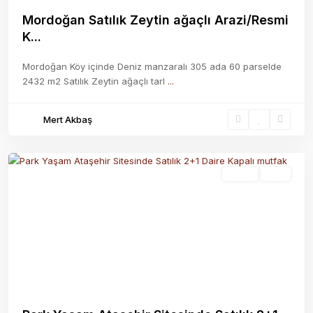
Mordoğan Satılık Zeytin ağaçlı Arazi/Resmi
K...
Mordoğan Köy içinde Deniz manzaralı 305 ada 60 parselde
2432 m2 Satılık Zeytin ağaçlı tarl
...
Mert Akbaş
ataşehir
,
İzmir
Satılık
Aktif
Previous
Next