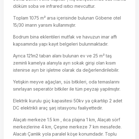
döküm soba ve infrared ısıtıcı mevcuttur.
Toplam 1075 m² arsa içerisinde bulunan Göbene otel
15/30 imarın yarısını kullanmıştır.
Bodrum bina eklentileri mutfak ve havuzun imar affı
kapsamında yapı kayıt belgeleri bulunmaktadır.
Ayrıca 121m2 taban alanı bulunan ev ve 25 m² taş
zeminli kamelya alanıyla ayrı sokak girişi olan kısım
istenirse ayrı bir işletme olarak da değerlendirilebilir.
Yetişkin meyve ağaçları, süs bitkileri, oda temaslarını
sınırlayan seperatör bitkiler ile tüm peyzajı yapılmıştır.
Elektrik kurulu güç kapasitesi 50kv ya çıkartılıp 2 adet
DC elektrikli araç şarj istasyonu faaliyettedir.
Alaçatı merkeze 1.5 km , ılıca plajına 1 km, Alaçatı sörf
merkezlerine 4 km, Çeşme merkeze 7 km mesafede.
Alacatı Çamlık yola paralel köşe konumdadır. Toplu