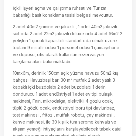
İçkili işyeri açma ve çalıştırma ruhsatı ve Turizm
bakanlığı basit konaklama tesisi belgesi mevcuttur.
2 adet 40m2 şömine ve jakuzili , 1 adet 40m2 jakuzili
süit oda 2 adet 22m2 jakuzili deluxe oda 4 adet 16m2 2
yetişkin 1 çocuk kapasiteli standart oda olmak üzere
toplam 9 misafir odası 1 personel odası 1 çamaşırhane
ve deposu, ofis olarak kullanılan rezervasyon
karşılama alanı bulunmaktadır.
10mx6m, derinlik 150cm açık yüzme havuzu 50m2 kış
bahçesi Havuzbaşi barı 30 m² mutfak 2 adet yatık 3
kapaklı içki buzdolabı 2 adet buzdolabı 1 derin
dondurucu 1 adet endüstriyel 1 adet ev tipi bulaşık
makinesi, Fırın, mikrodalga, elektrikli 4 gözlü ocak,
tüplü 2 gözlü ocak, endüstriyel boru tipi davlunbaz,
tost makinesi , fritöz , mutfak robotu, çay makinesi ,
kahve makinesi, ile 30 kişilik tüm serpme kahvaltı ve
akşam yemeği ihtiyaçlarını karşılayabilecek tabak catal
bıçak ve sunum malzemeleri eksiksiz olarak