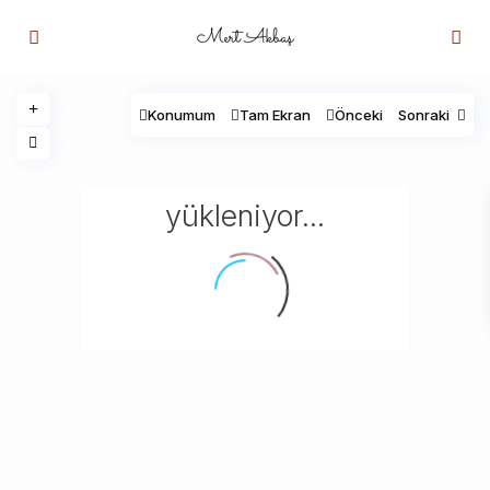
Konumum
Tam Ekran
Önceki
Sonraki
yükleniyor...